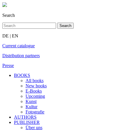
Search
DE
|
EN
Current catalogue
Distribution partners
Presse
BOOKS
All books
New books
E-Books
Upcoming
Kunst
Kultur
Fotografie
AUTHORS
PUBLISHER
Über uns