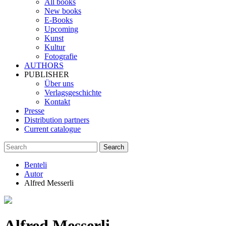
All books
New books
E-Books
Upcoming
Kunst
Kultur
Fotografie
AUTHORS
PUBLISHER
Über uns
Verlagsgeschichte
Kontakt
Presse
Distribution partners
Current catalogue
Benteli
Autor
Alfred Messerli
Alfred Messerli