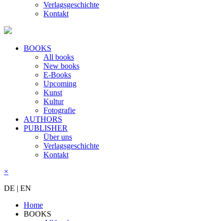
Verlagsgeschichte
Kontakt
BOOKS
All books
New books
E-Books
Upcoming
Kunst
Kultur
Fotografie
AUTHORS
PUBLISHER
Über uns
Verlagsgeschichte
Kontakt
×
DE
|
EN
Home
BOOKS